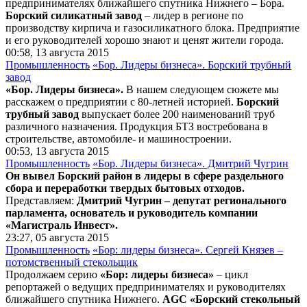
предпринимателях ближайшего спутника Нижнего – Бора.
Борский силикатный завод
– лидер в регионе по
производству кирпича и газосиликатного блока. Предприятие
и его руководителей хорошо знают и ценят жители города.
00:58, 13 августа 2015
Промышленность
«Бор. Лидеры бизнеса». Борский трубный
завод
«Бор. Лидеры бизнеса».
В нашем следующем сюжете мы
расскажем о предприятии с 80-летней историей.
Борский
трубный завод
выпускает более 200 наименований труб
различного назначения. Продукция БТЗ востребована в
строительстве, автомобиле- и машиностроении.
00:53, 13 августа 2015
Промышленность
«Бор. Лидеры бизнеса». Дмитрий Чугрин
Он вывел Борский район в лидеры в сфере раздельного
сбора и переработки твердых бытовых отходов.
Представляем:
Дмитрий Чугрин – депутат регионального
парламента, основатель и руководитель компании
«Магистраль Инвест».
23:27, 05 августа 2015
Промышленность
«Бор: лидеры бизнеса». Сергей Князев –
потомственный стекольщик
Продолжаем серию
«Бор: лидеры бизнеса»
– цикл
репортажей о ведущих предпринимателях и руководителях
ближайшего спутника Нижнего.
AGC «Борский стекольный