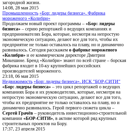
загородной жизни.
14:08, 28 мая 2015
Промышленность
«Бор: лидеры бизнеса». Фабрика
мороженого «Колибри»
Продолжаем новый проект программы –
«Бор: лидеры
бизнеса»
– серию репортажей о ведущих компаниях и
предпринимателях Бора, которые, несмотря на непростую
экономическую ситуацию, делают все для того, чтобы их
предприятие не только оставалось на плаву, но и динамично
развивалось. Сегодня расскажем
о
фабрике мороженого
«Колибри»
и ее коммерческом директоре Дмитрии
Микешине. Бренд «Колибри» знают по всей стране – борская
фабрика входит в 10-ку крупнейших российских
производителей мороженого.
23:18, 06 мая 2015
Недвижимость
«Бор: лидеры бизнеса». ИСК "БОР-СИТИ"
«Бор: лидеры бизнеса»
– это цикл репортажей о ведущих
компаниях Бора и их руководителях, которые, несмотря на
непростую экономическую ситуацию, делают все для того,
чтобы их предприятие не только оставалось на плаву, но и
динамично развивалось. Герой первого сюжета цикла –
Сергей Грачёв
– руководитель инвестиционно-строительной
компании
«БОР-СИТИ»
, в активе которой ряд крупных
строительных проектов на Бору.
17:37, 23 апреля 2015