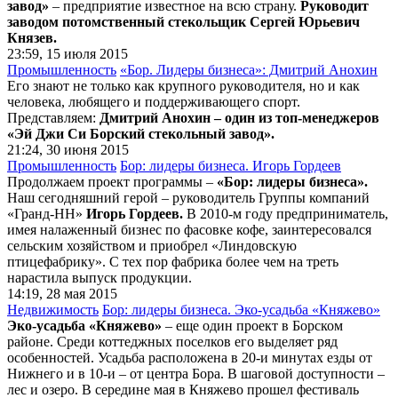
завод»
– предприятие известное на всю страну.
Руководит
заводом потомственный стекольщик Сергей Юрьевич
Князев.
23:59, 15 июля 2015
Промышленность
«Бор. Лидеры бизнеса»: Дмитрий Анохин
Его знают не только как крупного руководителя, но и как
человека, любящего и поддерживающего спорт.
Представляем:
Дмитрий Анохин – один из топ-менеджеров
«Эй Джи Си Борский стекольный завод».
21:24, 30 июня 2015
Промышленность
Бор: лидеры бизнеса. Игорь Гордеев
Продолжаем проект программы –
«Бор: лидеры бизнеса».
Наш сегодняшний герой – руководитель Группы компаний
«Гранд-НН»
Игорь Гордеев.
В 2010-м году предприниматель,
имея налаженный бизнес по фасовке кофе, заинтересовался
сельским хозяйством и приобрел «Линдовскую
птицефабрику». С тех пор фабрика более чем на треть
нарастила выпуск продукции.
14:19, 28 мая 2015
Недвижимость
Бор: лидеры бизнеса. Эко-усадьба «Княжево»
Эко-усадьба «Княжево»
– еще один проект в Борском
районе. Среди коттеджных поселков его выделяет ряд
особенностей. Усадьба расположена в 20-и минутах езды от
Нижнего и в 10-и – от центра Бора. В шаговой доступности –
лес и озеро. В середине мая в Княжево прошел фестиваль