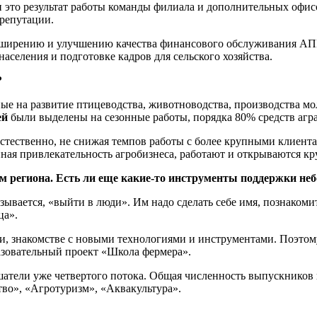
и это результат работы команды филиала и дополнительных офис
 репутации.
расширению и улучшению качества финансового обслуживания АПК
аселения и подготовке кадров для сельского хозяйства.
?
е на развитие птицеводства, животноводства, производства м
ей
были выделены на сезонные работы, порядка 80% средств агра
стественно, не снижая темпов работы с более крупными клиента
ная привлекательность агробизнеса, работают и открываются кр
м региона. Есть ли еще какие-то инструменты поддержки не
зывается, «выйти в люди». Им надо сделать себе имя, познакоми
ца».
, знакомстве с новыми технологиями и инструментами. Поэтому
азовательный проект «Школа фермера».
ушатели уже четвертого потока. Общая численность выпускнико
во», «Агротуризм», «Аквакультура».