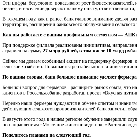
Эти цифры, безусловно, показывают рост бизнес-показателей, 
бизнес, и население доверяют нашему опыту, ответственности,
В текущем году, как и ранее, банк главное внимание уделял 
территорий, расширении банковского обслуживания сельского н
Как вы работаете с вашим профильным сегментом — АПК
При поддержке филиала реализованы инициативы, направленны
аграриев на сумму
27 млрд рублей, в том числе 10 млрд рубл
Сейчас мы делаем особенный акцент на поддержку фермеров, е
сельское хозяйство. Повышается рентабельность и инвестицион
По вашим словам, банк большое внимание уделяет фермера
Большой вопрос для фермеров - расширить рынок сбыта, что на
клиентов в Россельхозбанке разработан проект «Вкусная пятни
Нередко наши фермеры нуждаются в обмене опытом и знаниями
действующих сельхозтоваропроизводителей банк запустил обр
В августе этого года в нашем регионе обучение завершили сл
по направлениям «Молочное животноводство», «Растениеводст
Поделитесь планами на следующий год.