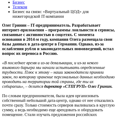
Бизнес
Телеком
Бизнес на связи: «Виртуальный ЦОД» для
нижегородской IT-компании
Олег Гринин – IT-предприниматель. Разрабатывает
интернет-приложения – программы лояльности и сервисы,
связанные с активностью в соцсетях. С момента
основания в 2014-м году, компания Олега размещала свои
базы данных в дата-центре в Германии. Однако, из-за
ослабления рубля и законодательных нововведений, встал
вопрос их переноса в Россию.
«В последнее время и из-за девальвации, и из-за некого
языкового барьера мы начали испытывать определенные
трудности. Плюс к этому – наши законодатели приняли
закон, по которому хранение персональных данных необходимо
проводить на территории той страны, где ты их
собираешь», – делится
д
иректор «СТПГРУП» Олег Гринин.
По словам предпринимателя, была идея организовать
собственный небольшой дата-центр, однако от нее отказались
почти сразу. Только стоимость серверов выливалась в круглую
сумму, а ведь необходимо еще арендовать и оборудовать
помещение. Стали изучать предложения российских