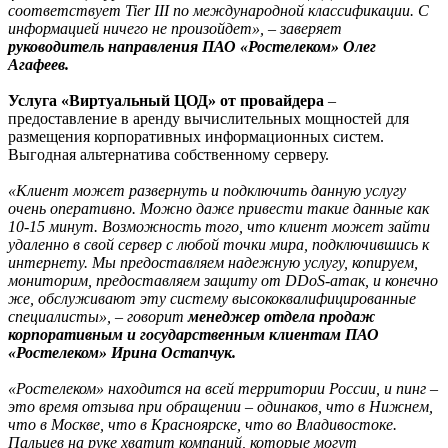
соответствует Tier III по международной классификации. С
информацией ничего не произойдет», – заверяет
р
уководитель направления ПАО «Ростелеком» Олег
Агафеев.
Услуга «Виртуальный ЦОД» от провайдера
–
предоставление в аренду вычислительных мощностей для
размещения корпоративных информационных систем.
Выгодная альтернатива собственному серверу.
«Клиент может развернуть и подключить данную услугу
очень оперативно. Можно даже привести такие данные как
10-15 минут. Возможность того, что клиент может зайти
удаленно в свой сервер с любой точки мира, подключившись к
интернету. Мы предоставляем надежную услугу, копируем,
мониторим, предоставляем защиту от DDoS-атак, и конечно
же, обслуживают эту систему высококвалифицированные
специалисты», – говорит
м
енеджер отдела продаж
корпоративным и государственным клиентам ПАО
«Ростелеком» Ирина Остапчук.
«Ростелеком» находится на всей территории России, и пинг –
это время отзыва при обращении – одинаков, что в Нижнем,
что в Москве, что в Красноярске, что во Владивостоке.
Пальцев на руке хватит компаний, которые могут