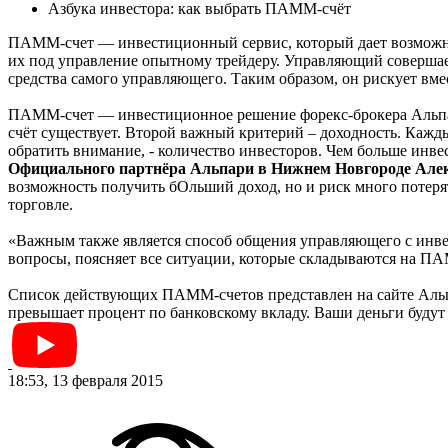
Азбука инвестора: как выбрать ПАММ-счёт
ПАММ-счет — инвестиционный сервис, который дает возможнос
их под управление опытному трейдеру. Управляющий совершает
средства самого управляющего. Таким образом, он рискует вмес
ПАММ-счет — инвестиционное решение форекс-брокера Альпар
счёт существует. Второй важный критерий – доходность. Кажд
обратить внимание, - количество инвесторов. Чем больше инв
Официального партнёра Альпари в Нижнем Новгороде Алек
возможность получить бОльший доход, но и риск много потеря
торговле.
«Важным также является способ общения управляющего с инве
вопросы, поясняет все ситуации, которые складываются на ПАМ
Список действующих ПАММ-счетов представлен на сайте Альпа
превышает процент по банковскому вкладу. Ваши деньги будут 
18:53, 13 февраля 2015