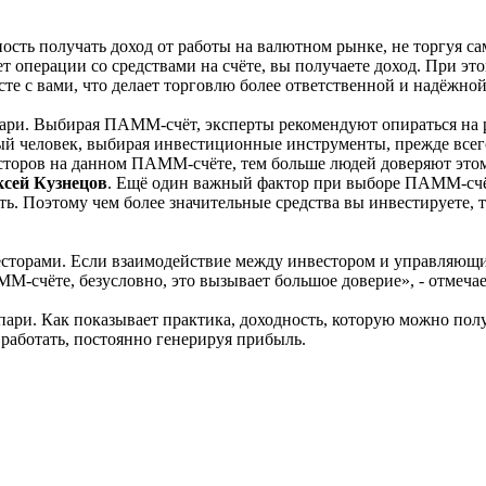
ть получать доход от работы на валютном рынке, не торгуя са
 операции со средствами на счёте, вы получаете доход. При э
те с вами, что делает торговлю более ответственной и надёжной
и. Выбирая ПАММ-счёт, эксперты рекомендуют опираться на ря
ый человек, выбирая инвестиционные инструменты, прежде всего
есторов на данном ПАММ-счёте, тем больше людей доверяют это
сей Кузнецов
. Ещё один важный фактор при выборе ПАММ-счёта
ть. Поэтому чем более значительные средства вы инвестируете,
сторами. Если взаимодействие между инвестором и управляющи
М-счёте, безусловно, это вызывает большое доверие», - отмеча
ри. Как показывает практика, доходность, которую можно пол
работать, постоянно генерируя прибыль.