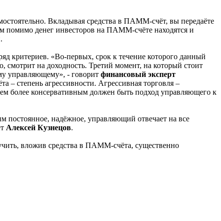
мостоятельно. Вкладывая средства в ПАММ-счёт, вы передаёте
том помимо денег инвесторов на ПАММ-счёте находятся и
.
д критериев. «Во-первых, срок к течение которого данный
, смотрит на доходность. Третий момент, на который стоит
му управляющему», - говорит
финансовый эксперт
 – степень агрессивности. Агрессивная торговля –
 тем более консервативным должен быть подход управляющего к
м постоянное, надёжное, управляющий отвечает на все
ет
Алексей Кузнецов
.
учить, вложив средства в ПАММ-счёта, существенно