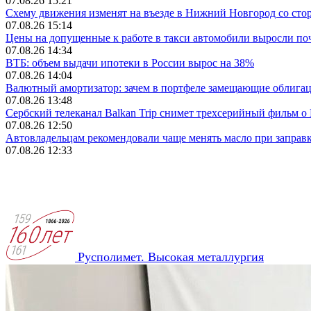
07.08.26 15:21
Схему движения изменят на въезде в Нижний Новгород со сто
07.08.26 15:14
Цены на допущенные к работе в такси автомобили выросли поч
07.08.26 14:34
ВТБ: объем выдачи ипотеки в России вырос на 38%
07.08.26 14:04
Валютный амортизатор: зачем в портфеле замещающие облига
07.08.26 13:48
Сербский телеканал Balkan Trip снимет трехсерийный фильм 
07.08.26 12:50
Автовладельцам рекомендовали чаще менять масло при заправ
07.08.26 12:33
Русполимет. Высокая металлургия