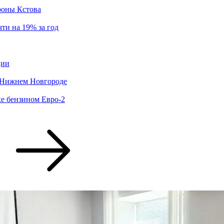
роны Кстова
ти на 19% за год
ции
о Нижнем Новгороде
ке бензином Евро‑2