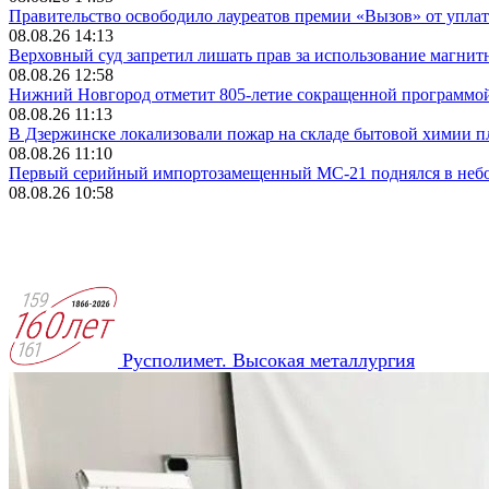
Правительство освободило лауреатов премии «Вызов» от упл
08.08.26 14:13
Верховный суд запретил лишать прав за использование магнит
08.08.26 12:58
Нижний Новгород отметит 805-летие сокращенной программо
08.08.26 11:13
В Дзержинске локализовали пожар на складе бытовой химии п
08.08.26 11:10
Первый серийный импортозамещенный МС-21 поднялся в небо
08.08.26 10:58
Русполимет. Высокая металлургия