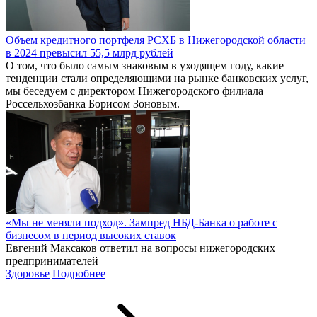
Объем кредитного портфеля РСХБ в Нижегородской области
в 2024 превысил 55,5 млрд рублей
О том, что было самым знаковым в уходящем году, какие
тенденции стали определяющими на рынке банковских услуг,
мы беседуем с директором Нижегородского филиала
Россельхозбанка Борисом Зоновым.
«Мы не меняли подход». Зампред НБД-Банка о работе с
бизнесом в период высоких ставок
Евгений Максаков ответил на вопросы нижегородских
предпринимателей
Здоровье
Подробнее