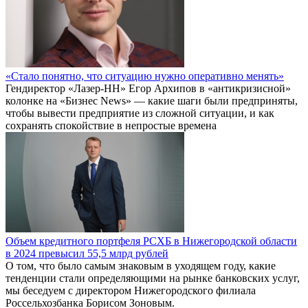
«Стало понятно, что ситуацию нужно оперативно менять»
Гендиректор «Лазер-НН» Егор Архипов в «антикризисной»
колонке на «Бизнес News» — какие шаги были предприняты,
чтобы вывести предприятие из сложной ситуации, и как
сохранять спокойствие в непростые времена
Объем кредитного портфеля РСХБ в Нижегородской области
в 2024 превысил 55,5 млрд рублей
О том, что было самым знаковым в уходящем году, какие
тенденции стали определяющими на рынке банковских услуг,
мы беседуем с директором Нижегородского филиала
Россельхозбанка Борисом Зоновым.