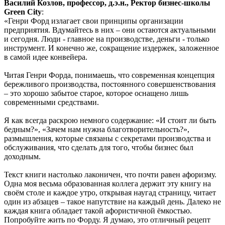
Василий Козлов, профессор, д.э.н., Ректор бизнес-школы
Green City
:
«Генри Форд излагает свои принципы организации
предприятия. Вдумайтесь в них – они остаются актуальными
и сегодня. Люди - главное на производстве, деньги - только
инструмент. И конечно же, сокращение издержек, заложенное
в самой идее конвейера.
Читая Генри Форда, понимаешь, что современная концепция
бережливого производства, постоянного совершенствования
– это хорошо забытое старое, которое оснащено лишь
современными средствами.
Я как всегда раскрою немного содержание: «И стоит ли быть
бедным?», «Зачем нам нужна благотворительность?»,
размышления, которые связаны с секретами производства и
обслуживания, что сделать для того, чтобы бизнес был
доходным.
Текст книги настолько лаконичен, что почти равен афоризму.
Одна моя весьма образованная коллега держит эту книгу на
своём столе и каждое утро, открывая наугад страницу, читает
один из абзацев – такое напутствие на каждый день. Далеко не
каждая книга обладает такой афористичной ёмкостью.
Попробуйте жить по Форду. Я думаю, это отличный рецепт