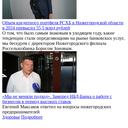
Объем кредитного портфеля РСХБ в Нижегородской области
в 2024 превысил 55,5 млрд рублей
О том, что было самым знаковым в уходящем году, какие
тенденции стали определяющими на рынке банковских услуг,
мы беседуем с директором Нижегородского филиала
Россельхозбанка Борисом Зоновым.
«Мы не меняли подход». Зампред НБД-Банка о работе с
бизнесом в период высоких ставок
Евгений Максаков ответил на вопросы нижегородских
предпринимателей
Здоровье
Подробнее