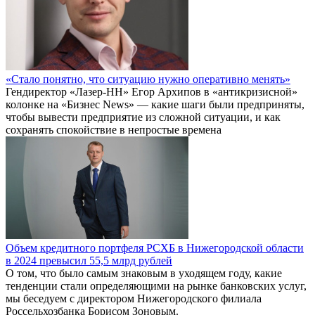
«Стало понятно, что ситуацию нужно оперативно менять»
Гендиректор «Лазер-НН» Егор Архипов в «антикризисной»
колонке на «Бизнес News» — какие шаги были предприняты,
чтобы вывести предприятие из сложной ситуации, и как
сохранять спокойствие в непростые времена
Объем кредитного портфеля РСХБ в Нижегородской области
в 2024 превысил 55,5 млрд рублей
О том, что было самым знаковым в уходящем году, какие
тенденции стали определяющими на рынке банковских услуг,
мы беседуем с директором Нижегородского филиала
Россельхозбанка Борисом Зоновым.