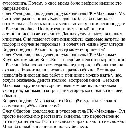
аутсорсинга. Почему в своё время было выбрано именно это
направление?
Олег Фёдоров, совладелец и руководитель ГК «Максима»: Мы
смотрели разные ниши. Какая для нас была бы наиболее
оптимальна. То есть которая менее занята у нас в регионе, да и
в России вообще. Посмотрели иностранный опыт и
остановились на аутсорсинге. Данная услуга выгодна нашим
клиентам. Она помогает оптимизировать кадровые затраты на
подбор и обучение персонала, и облегчает жизнь бухгалтеров.
Корреспондент: Какой-то пример можете привести?
Олег Фёдоров, совладелец и руководитель ГК «Максима»:
Крупная компания Кока-Кола, представительство корпорации
в России. Мы поставляем туда экспедиторов, наборщиков, на
складе работают наши грузчики, разнорабочие. Все виды
неквалифицированных работ в принципе можно взять у нас.
Услуга оказалась, действительно, востребованной. Сегодня
Максима - крупная аутсорсинговая компания, по оценкам
экспертов, занимающая треть нижегородского рынка в своей
области.
Корреспондент: Мы знаем, что Вы ещё студенты. Сложно
совмещать учёбу с бизнесом?
Олег Фёдоров, совладелец и руководитель ГК «Максима»: Тут
просто необходимо расставить акценты, что первостепенно,
что второстепенно. Если это сделать правильно, то не сложно.
Мной был выбран акцент в пользу бизнеса.