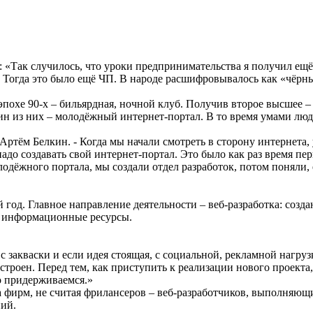
«Так случилось, что уроки предпринимательства я получил ещё 
. Тогда это было ещё ЧП. В народе расшифровывалось как «чёрн
охе 90-х – бильярдная, ночной клуб. Получив второе высшее – 
н из них – молодёжный интернет-портал. В то время умами люде
 Артём Белкин. - Когда мы начали смотреть в сторону интернета,
о создавать свой интернет-портал. Это было как раз время пер
одёжного портала, мы создали отдел разработок, потом поняли,
год. Главное направление деятельности – веб-разработка: созда
е информационные ресурсы.
 закваски и если идея стоящая, с социальной, рекламной нагрузк
 построен. Перед тем, как приступить к реализации нового проек
го придерживаемся.»
 фирм, не считая фрилансеров – веб-разработчиков, выполняющ
ний.