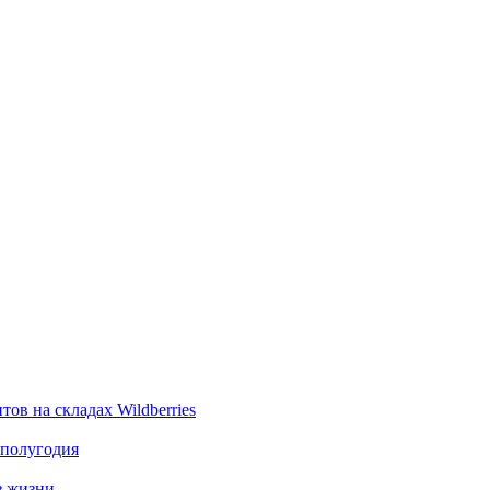
ов на складах Wildberries
 полугодия
з жизни