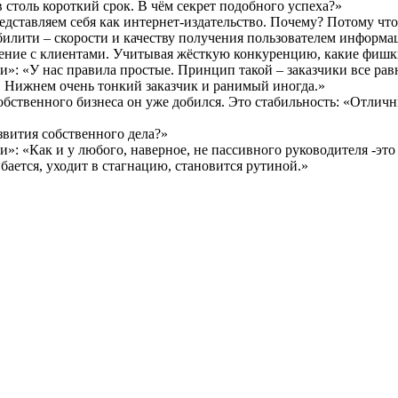
 столь короткий срок. В чём секрет подобного успеха?»
ставляем себя как интернет-издательство. Почему? Потому что 
билити – скорости и качеству получения пользователем информа
шение с клиентами. Учитывая жёсткую конкуренцию, какие фишки
»: «У нас правила простые. Принцип такой – заказчики все рав
В Нижнем очень тонкий заказчик и ранимый иногда.»
бственного бизнеса он уже добился. Это стабильность: «Отличн
звития собственного дела?»
»: «Как и у любого, наверное, не пассивного руководителя -это
ибается, уходит в стагнацию, становится рутиной.»