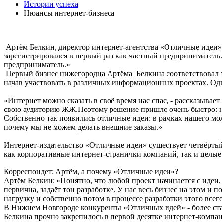
Истории успеха
Нюансы интернет-бизнеса
Артём Белкин, директор интернет-агентства «Отличные идеи»: 
зарегистрировался в первый раз как частный предприниматель
предприниматель.»
Первый бизнес нижегородца Артёма Белкина соответствовал эп
начав участвовать в различных информационных проектах. Оди
«Интернет можно сказать в своё время нас спас, - рассказывает
свою аудиторию ЖЖ.Поэтому решение пришло очень быстро: над
Собственно так появились отличные идеи: в рамках нашего мол
почему мы не можем делать внешние заказы.»
Интернет-издательство «Отличные идеи» существует четвёртый 
как корпоративные интернет-странички компаний, так и целы
Корреспондет: Артём, а почему «Отличные идеи»?
Артём Белкин: «Понятно, что любой проект начинается с идеи, с
первична, задаёт тон разработке. У нас весь бизнес на этом и
нагрузку и собственно потом в процессе разработки этого все
В Нижнем Новгороде конкуренты «Отличных идей» - более ста
Белкина прочно закрепилось в первой десятке интернет-компа