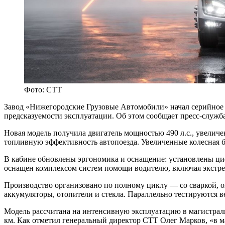
Фото: СТТ
Завод «Нижегородские Грузовые Автомобили» начал серийное 
предсказуемости эксплуатации. Об этом сообщает пресс-служ
Новая модель получила двигатель мощностью 490 л.с., увелич
топливную эффективность автопоезда. Увеличенные колесная б
В кабине обновлены эргономика и оснащение: установлены циф
оснащен комплексом систем помощи водителю, включая экстре
Производство организовано по полному циклу — со сваркой, о
аккумуляторы, отопители и стекла. Параллельно тестируются в
Модель рассчитана на интенсивную эксплуатацию в магистраль
км. Как отметил генеральный директор СТТ Олег Марков, «в ма