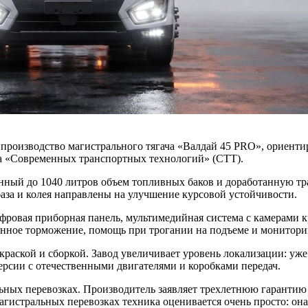
производство магистрального тягача «Валдай 45 PRO», ориенти
ба «Современных транспортных технологий» (СТТ).
енный до 1040 литров объем топливных баков и доработанную т
аза и колея направлены на улучшение курсовой устойчивости.
ровая приборная панель, мультимедийная система с камерами к
нное торможение, помощь при трогании на подъеме и мониторин
краской и сборкой. Завод увеличивает уровень локализации: уж
ерсии с отечественными двигателями и коробками передач.
ных перевозках. Производитель заявляет трехлетнюю гарантию 
гистральных перевозках техника оценивается очень просто: она 