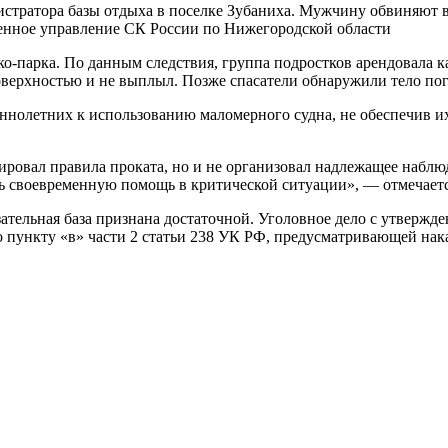
стратора базы отдыха в поселке Зубаниха. Мужчину обвиняют в
венное управление СК России по Нижегородской области
о-парка. По данным следствия, группа подростков арендовала ка
 поверхностью и не выплыл. Позже спасатели обнаружили тело по
ннолетних к использованию маломерного судна, не обеспечив и
рировал правила проката, но и не организовал надлежащее набл
ь своевременную помощь в критической ситуации», — отмечается
ательная база признана достаточной. Уголовное дело с утвержд
о пункту «в» части 2 статьи 238 УК РФ, предусматривающей нака