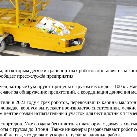
а, по которым десятки транспортных роботов доставляют на кон
ообщает пресс-служба предприятия.
ачей, которые буксируют прицепы с грузом весом до 1 100 кг. Н
ечают за обнаружение препятствий, а координация движения ме
стили в 2023 году с трёх роботов, перевозивших кабины малото
площадке: корпуса выпускает производство спецтехники, мелкие
м центре создан испытательный участок для беспилотных тягаче
спортеров. Уже создана беспилотная платформа с двумя захват
боты с грузом до 3 тонн. Также инженеры разрабатывают робот 
тной ленты, что должно ускорить пусконаладочные работы.