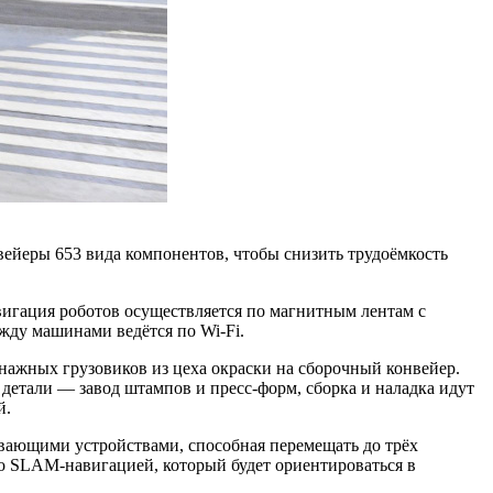
вейеры 653 вида компонентов, чтобы снизить трудоёмкость
авигация роботов осуществляется по магнитным лентам с
жду машинами ведётся по Wi‑Fi.
ннажных грузовиков из цеха окраски на сборочный конвейер.
 детали — завод штампов и пресс-форм, сборка и наладка идут
й.
ывающими устройствами, способная перемещать до трёх
со SLAM-навигацией, который будет ориентироваться в