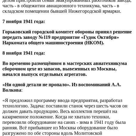
делом пристроили семьи эвакуированных работников завода,
часть - в общежитии авиационного техникума, часть - в
складском помещении бывшей Нижегородской ярмарки.
7 ноября 1941 года:
Горьковский городской комитет обороны принял решение
передать заводу №119 предприятие «Гудок Октября»
Наркомата общего машиностроения (НКОМ).
8 ноября 1941 года:
Во временно размещённом в мастерских авиатехникума
сборочном цехе из запасов, вывезенных из Москвы,
начался выпуск отдельных агрегатов.
«Ни одной детали не пропало». Из воспоминаний А.А.
Волкова
:
«Я предложил программу ввода предприятия, разработал
технологию. Задача: поставили станок через шесть часов он
должен давать продукцию. Весь коллектив перешёл на
казарменное положение. Когда не хватало техники,
перевозили оборудование на санях - зима в 1941 году была
ранняя. Всё прибывшее из Москвы оборудование было
разгружено по обе стороны вдоль Молитовской