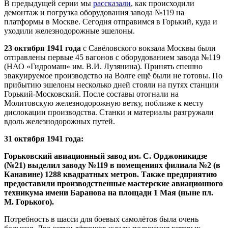
В предыдущей серии мы
рассказали
, как происходили
демонтаж и погрузка оборудования завода №119 на
платформы в Москве. Сегодня отправимся в Горький, куда и
уходили железнодорожные эшелоны.
23 октября 1941 года
с Савёловского вокзала Москвы были
отправлены первые 45 вагонов с оборудованием завода №119
(НАО «Гидромаш» им. В.И. Лузянина). Принять спешно
эвакуируемое производство на Волге ещё были не готовы. По
прибытию эшелоны несколько дней стояли на путях станции
Горький-Московский. После составы отогнали на
Молитовскую железнодорожную ветку, поближе к месту
дислокации производства. Станки и материалы разгружали
вдоль железнодорожных путей.
31 октября 1941 года:
Горьковский авиационный завод им. С. Орджоникидзе
(№21) выделил заводу №119 в помещениях филиала №2 (в
Канавине) 1288 квадратных метров. Также предприятию
предоставили производственные мастерские авиационного
техникума имени Баранова на площади 1 Мая (ныне пл.
М. Горького).
Потребность в шасси для боевых самолётов была очень