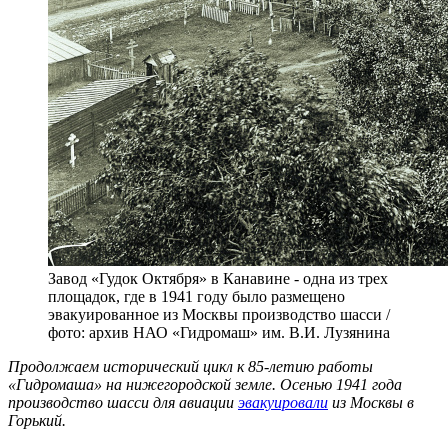
Завод «Гудок Октября» в Канавине - одна из трех
площадок, где в 1941 году было размещено
эвакуированное из Москвы производство шасси /
фото: архив НАО «Гидромаш» им. В.И. Лузянина
Продолжаем исторический цикл к 85-летию работы
«Гидромаша» на нижегородской земле. Осенью 1941 года
производство шасси для авиации
эвакуировали
из Москвы в
Горький.