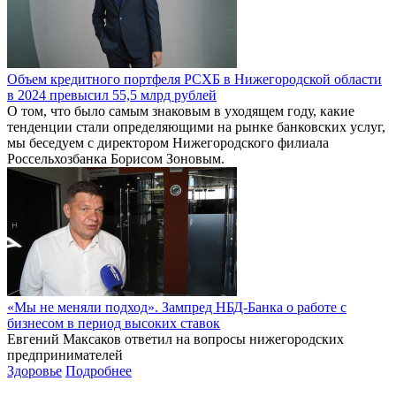
Объем кредитного портфеля РСХБ в Нижегородской области
в 2024 превысил 55,5 млрд рублей
О том, что было самым знаковым в уходящем году, какие
тенденции стали определяющими на рынке банковских услуг,
мы беседуем с директором Нижегородского филиала
Россельхозбанка Борисом Зоновым.
«Мы не меняли подход». Зампред НБД-Банка о работе с
бизнесом в период высоких ставок
Евгений Максаков ответил на вопросы нижегородских
предпринимателей
Здоровье
Подробнее