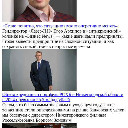
«Стало понятно, что ситуацию нужно оперативно менять»
Гендиректор «Лазер-НН» Егор Архипов в «антикризисной»
колонке на «Бизнес News» — какие шаги были предприняты,
чтобы вывести предприятие из сложной ситуации, и как
сохранять спокойствие в непростые времена
Объем кредитного портфеля РСХБ в Нижегородской области
в 2024 превысил 55,5 млрд рублей
О том, что было самым знаковым в уходящем году, какие
тенденции стали определяющими на рынке банковских услуг,
мы беседуем с директором Нижегородского филиала
Россельхозбанка Борисом Зоновым.