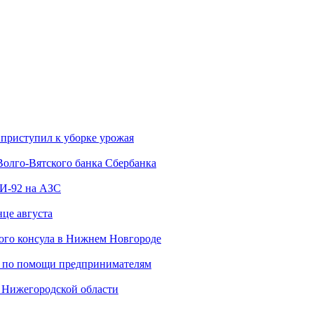
приступил к уборке урожая
Волго-Вятского банка Сбербанка
АИ-92 на АЗС
нце августа
ного консула в Нижнем Новгороде
ью по помощи предпринимателям
 Нижегородской области