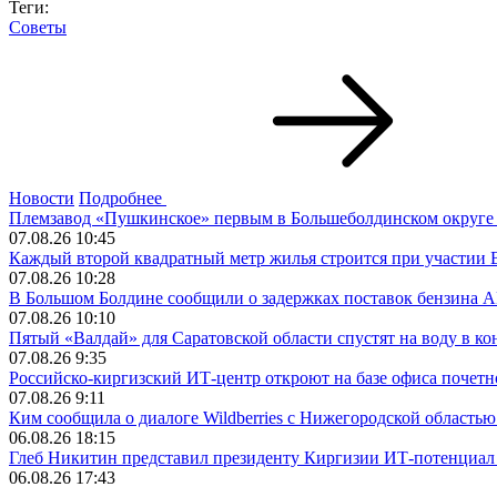
Теги:
Советы
Новости
Подробнее
Племзавод «Пушкинское» первым в Большеболдинском округе 
07.08.26 10:45
Каждый второй квадратный метр жилья строится при участии 
07.08.26 10:28
В Большом Болдине сообщили о задержках поставок бензина 
07.08.26 10:10
Пятый «Валдай» для Саратовской области спустят на воду в ко
07.08.26 9:35
Российско-киргизский ИТ-центр откроют на базе офиса почет
07.08.26 9:11
Ким сообщила о диалоге Wildberries с Нижегородской област
06.08.26 18:15
Глеб Никитин представил президенту Киргизии ИТ-потенциал
06.08.26 17:43