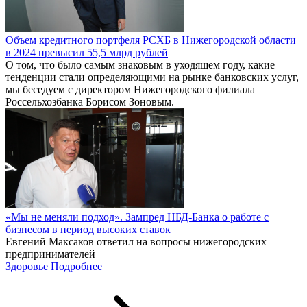
Объем кредитного портфеля РСХБ в Нижегородской области
в 2024 превысил 55,5 млрд рублей
О том, что было самым знаковым в уходящем году, какие
тенденции стали определяющими на рынке банковских услуг,
мы беседуем с директором Нижегородского филиала
Россельхозбанка Борисом Зоновым.
«Мы не меняли подход». Зампред НБД-Банка о работе с
бизнесом в период высоких ставок
Евгений Максаков ответил на вопросы нижегородских
предпринимателей
Здоровье
Подробнее