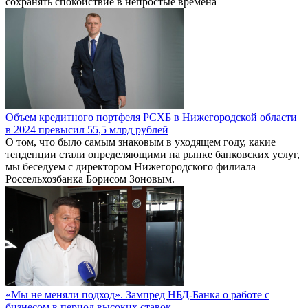
сохранять спокойствие в непростые времена
Объем кредитного портфеля РСХБ в Нижегородской области
в 2024 превысил 55,5 млрд рублей
О том, что было самым знаковым в уходящем году, какие
тенденции стали определяющими на рынке банковских услуг,
мы беседуем с директором Нижегородского филиала
Россельхозбанка Борисом Зоновым.
«Мы не меняли подход». Зампред НБД-Банка о работе с
бизнесом в период высоких ставок